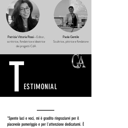
Patrizia Vittoria Rossi
- Editor,
Paola Gentile
scrittrice, fondatrice e ideatrice
Scultrice, pittrice e fondatore
dei progetti CdA
T
ESTIMONIAL
“Spente luci e voci, mi è gradito ringraziarvi per il
piacevole pomeriggio e per l'attenzione dedicatami. È