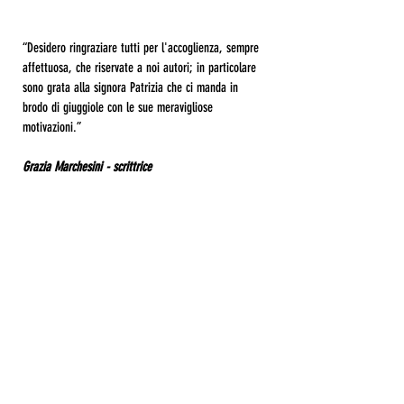
“Desidero ringraziare tutti per l'accoglienza, sempre
affettuosa, che riservate a noi autori; in particolare
sono grata alla signora Patrizia che ci manda in
brodo di giuggiole con le sue meravigliose
motivazioni.”
Grazia Marchesini - scrittrice
CdA è al servizio della tua
creatività.
CONTATTACI